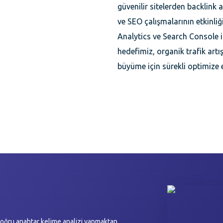
güvenilir sitelerden backlink al
ve SEO çalışmalarının etkinli
Analytics ve Search Console il
hedefimiz, organik trafik artı
büyüme için sürekli optimize ed
, doğru anahtar kelime analizi yapmaktan