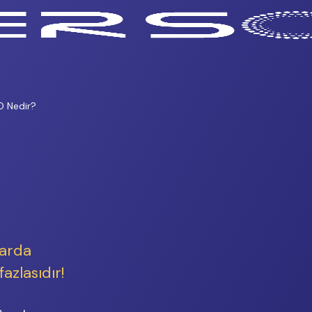
e Seo Çalışmaları
O Nedir?
larda
azlasıdır!