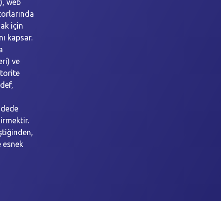
), web
torlarında
ak için
nı kapsar.
a
ri) ve
otorite
edef,
adede
rmektir.
ştiğinden,
e esnek