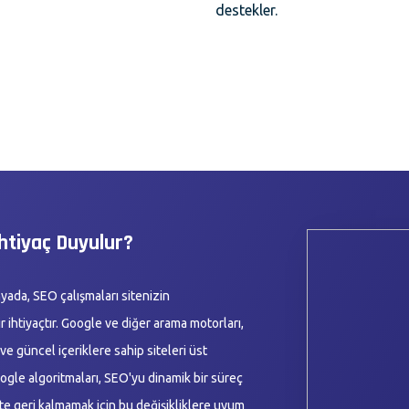
destekler.
htiyaç Duyulur?
yada, SEO çalışmaları sitenizin
r ihtiyaçtır. Google ve diğer arama motorları,
ve güncel içeriklere sahip siteleri üst
oogle algoritmaları, SEO'yu dinamik bir süreç
tte geri kalmamak için bu değişikliklere uyum