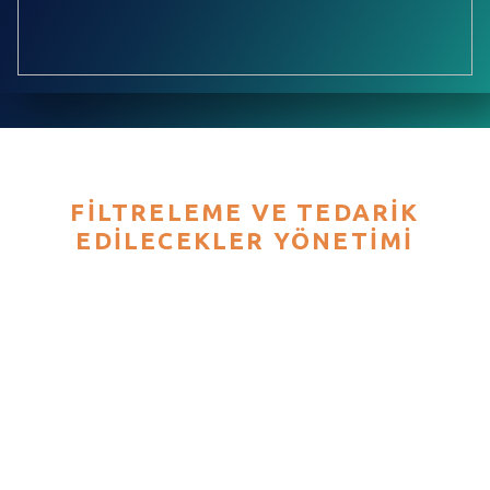
FILTRELEME VE TEDARIK
EDILECEKLER YÖNETIMI