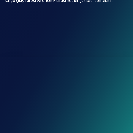
kargo çıkış süresi ve öncelik sırası net bir şekilde izlenebilir.