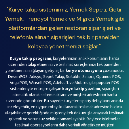
"Kurye takip sistemimiz, Yemek Sepeti, Getir
Yemek, Trendyol Yemek ve Migros Yemek gibi
platformlardan gelen restoran siparişleri ve
telefonla alınan siparişleri tek bir panelden
kolayca yönetmenizi sağlar."
Kurye takip programı
, kuryelerinizin anlık konumlarını harita
üzerinden takip etmenizi ve teslimat süreçlerinizi tek panelden
yönetmenizi sağlayan gelişmiş bir
kurye otomasyonu
çözümüdür.
DesenPOS, Adisyo, Sepet Takip, Suitable, Simpra, Optimus POS,
Vega POS, Winsell POS, Adelsoft ve Mobres gibi popüler POS
sistemleriyle entegre çalışan
kurye takip yazılımı
, siparişleri
otomatik olarak sisteme aktarır ve müşteri adreslerini harita
üzerinde görüntüler. Bu sayede kuryeler sipariş detaylarını anında
inceleyebilir, en uygun rotayı kullanarak teslimat adresine hızlıca
ulaşabilir ve gerektiğinde müşteriyi tek dokunuşla arayarak teslimatı
güvenli ve sorunsuz şekilde tamamlayabilir. Böylece işletmeler
teslimat operasyonlarını daha verimli yönetirken müşteri